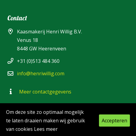
Contact
Kaasmakerij Henri Willig B.V.
Venus 18
8448 GW Heerenveen
+31 (0)513 484 360
info@henriwillig.com
Meer contactgegevens
Om deze site zo optimaal mogelijk
© 2020 Kaasmakerij Henri Willig B.V. – Heerenveen –
te laten draaien maken wij gebruik
Accepteren
The Netherlands – Alle rechten voorbehouden
van cookies
Lees meer